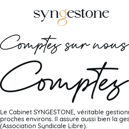
Accueil
Votre Syndic
Ventes / Locations
Accès Extranet
Demande de devis
Contact
Le Cabinet SYNGESTONE, véritable gestionnai
proches environs. Il assure aussi bien la 
(Association Syndicale Libre).